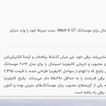
فورد با معرفی پکیج کالیفرنیا اسپشال برای موستانگ Mach-E GT، سنت دیرینهٔ خود را وارد دنیای
اسی‌بلند برقی خود، پلی میان گذشتهٔ پرافتخار و آیندهٔ الکتریکی‌اش
زده است. این شرکت پکیج ظاهری محبوب و تاریخی کالیفرنیا اسپشال را برای مدل ۲۰۲۶ موستانگ
Mach-E GT عرضه کرده است. این پکیج که با الهام از سواحل کالیفرنیا طراحی شده، با قیمت ۲,۴۹۵
دلار، مجموع قیمت این خودروی برقی قدرتمند را به حداقل ۵۵,۸۹۰ دلار می‌رساند. پکیج کالیفرنیا
 دهه‌هاست که یکی از گزینه‌های محبوب برای موستانگ‌های بنزینی بوده و اکنون
 برقی راه یافته است.