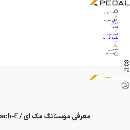
پدال
من
دنیای خودرو
آموزش
ویدئو
راهنمای خرید
دانلود زوم اپ
پدال
بیشتر
جستجو
معرفی موستانگ مک ای / Mach-E کالیفرنیا اسپشال