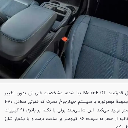
ازآنجایی‌که این پکیج بر پایهٔ مدل قدرتمند Mach-E GT بنا شده، مشخصات فنی آن بدون تغییر
باقی‌مانده است. این یعنی یک مجموعهٔ دوموتوره با سیستم چهارچرخ محرک که قدرتی معادل ۴۸۰
اسب بخار و گشتاور ۸۱۳ نیوتن متر تولید می‌کند. این شاسی‌بلند برقی با تکیه بر باتری ۹۱ کیلووات
ساعتی خود، می‌تواند ظرف ۳.۸ ثانیه از صفر به سرعت ۹۶ کیلومتر بر ساعت برسد و با یک‌بار شارژ