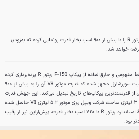
فورد نسخه دیوانه‌واری از F-150 رپتور R را با بیش از ۹۰۰ اسب بخار قدرت رونمایی کرده که به‌زودی
رضه خواهد شد.
فورد در نمایشگاه سما از یک نسخهٔ مفهومی و خارق‌العاده از پیکاپ F-150 رپتور R پرده‌برداری کرده
است. این هیولای جدید به یک کیت سوپرشارژر مجهز شده که قدرت موتور V8 آن را به بیش از ۹۰۰
کی از قدرتمندترین پیکاپ‌های تاریخ تبدیل می‌کند. این جهش قدرت
به لطف نصب یک کیت سوپرشارژر ۳ لیتری ساخت شرکت ویپل روی موتور ۵.۲ لیتری V8 حاصل شده
است. این در حالی است که نسخهٔ استاندارد رپتور R با ۷۲۰ اسب بخار قدرت، پیش‌ازاین نیز از رقیب