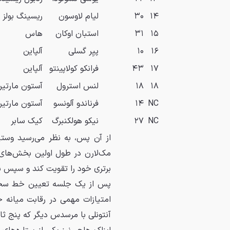
۱۴
۳۰
لیام لاوسون
ریسینگ بولز
۱۵
۳۱
استبان اوکان
هاس
۱۶
۱۰
پیِر گسلی
آلپاین
۱۷
۴۳
فرانکو کولاپینتو
آلپاین
۱۸
۱۸
لنس استرول
آستون مارتی
NC
۱۴
فرناندو آلونسو
آستون مارتی
NC
۲۷
نیکو هولکنبرگ
کیک سابر
از آن پس، به نظر می‌رسید وستپ
مک‌لارن در طول اولین بخش‌های 
برتری خود را تقویت کند و سپس ب
پس از یک جلسه تعیین خط سخت، 
امتیازات مهمی در رقابت میانه ج
آنتونلی با مرسدس دیگر که پنج ثان