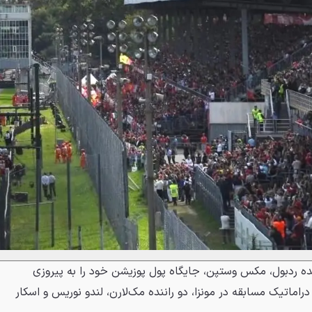
اننده ردبول، مکس وستپن، جایگاه پول پوزیشن خود را به پیروزی
راماتیک مسابقه در مونزا، دو راننده مک‌لارن، لندو نوریس و اسکار