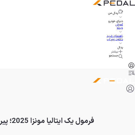
پدال
من
دنیای خودرو
آموزش
ویدئو
راهنمای خرید
دانلود زوم اپ
پدال
بیشتر
جستجو
فرمول یک ایتالیا مونزا 2025؛ پیروزی وستپن و امید به کورس قهرمانی