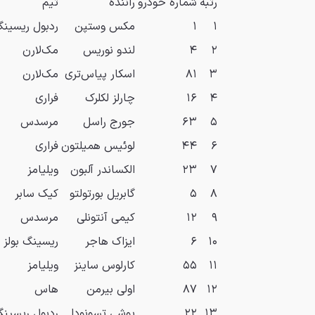
رتبه
شماره خودرو
راننده
تیم
۱
۱
مکس وستپن
ردبول ریسین
۲
۴
لندو نوریس
مک‌لارن
۳
۸۱
اسکار پیاس‌تری
مک‌لارن
۴
۱۶
چارلز لکلرک
فراری
۵
۶۳
جورج راسل
مرسدس
۶
۴۴
لوئیس همیلتون
فراری
۷
۲۳
الکساندر آلبون
ویلیامز
۸
۵
گابریل بورتولتو
کیک سابر
۹
۱۲
کیمی آنتونلی
مرسدس
۱۰
۶
ایزاک هاجر
ریسینگ بولز
۱۱
۵۵
کارلوس ساینز
ویلیامز
۱۲
۸۷
اولی بیرمن
هاس
۱۳
۲۲
یوشی تسونودا
ردبول ریسین