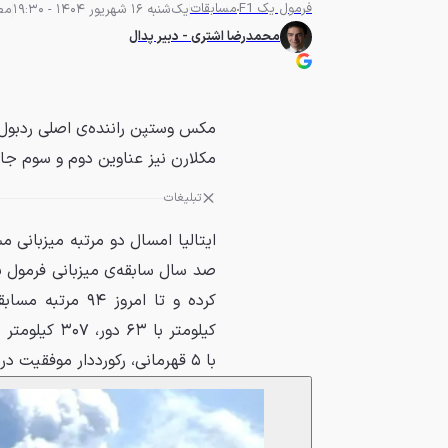
فرمول یک F1
مسابقات
یک‌شنبه 16 شهریور 1404 - 19:30
مطال
محمدرضا اشتری - دبیر پدال
مکس وستپن راننده‌ی اصلی ردبول ت
مکلارن نیز عناوین دوم و سوم جایز
تبلیغات
ایتالیا امسال دو مرتبه میزبانی م
کیلومتر با ۳
با ۵ قهرمانی، رکورددار موفقیت در مونزا هستند.