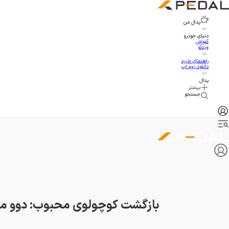
پدال
من
دنیای خودرو
آموزش
ویدئو
راهنمای خرید
دانلود زوم اپ
پدال
بیشتر
جستجو
بازگشت کوچولوی محبوب: دوو مـاتیز ive