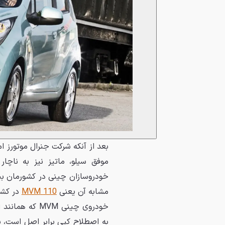
بعد از آنکه شرکت جنرال موتورز ا
موفق سيلو، ماتيز نيز به ناچا
خودروسازان چينی
در کشورمان بيش
مشابه آن يعنی
110 MVM
در کشو
خودروی چينی M
به اصطلاح کپی برابر اصل است، ب