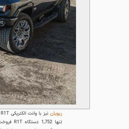
ریویان
ن