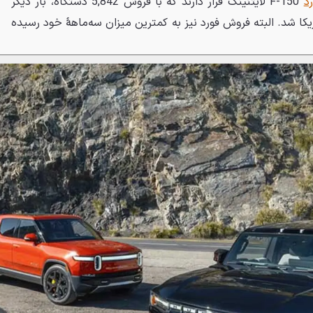
د
F-150 لایتنینگ قرار دارند که با فروش 5,842 دستگاه، بار دیگر
یکا شد. البته فروش فورد نیز به کمترین میزان سه‌ماههٔ خود رسیده