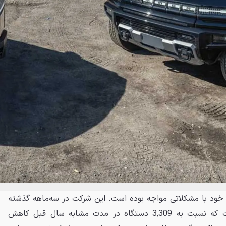
یز با وانت الکتریکی R1T خود با مشکلاتی مواجه بوده است. این شرکت در سه‌ماهه گذشته
تنها 1,752 دستگاه R1T فروخت که نسبت به 3,309 دستگاه در مدت مشابه سال قبل کاهش