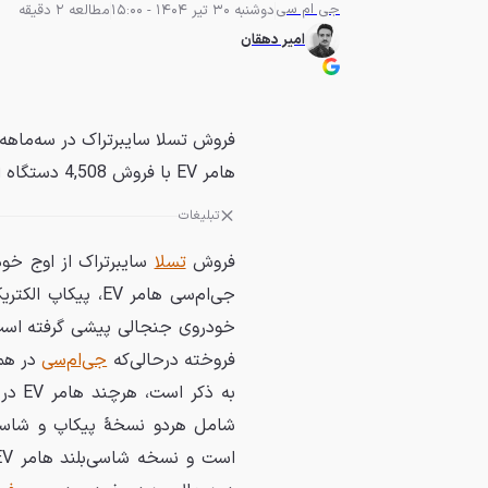
جی ام سی
دوشنبه 30 تیر 1404 - 15:00
مطالعه 2 دقیقه
امیر دهقان
هامر EV با فروش 4,508 دستگاه از آن پیشی بگیرد.
تبلیغات
فروش
تسلا
سایبرتراک از اوج خو
جی‌ام‌سی هامر EV، پیکاپ الکتریکی بزرگ و گران‌قیمت
فروخته درحالی‌که
جی‌ام‌سی
به ذ
شامل هردو نسخهٔ پیکاپ و شاسی