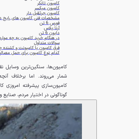
کامیون تانکر
کامیون میکسر
کامیون جرثقیل دار
مشخصات فنی کامیون های رایج در 
فورس 6 تن
آرنا پلاس
دایون 6 تن
در هنگام خرید کامیون به چه موار
سوالات متداول
فرق کامیون با کامیونت و کشنده
کدام نوع کامیون برای حمل مصال
کامیون‌ها، سنگین‌ترین وسایل نق
شمار می‌روند. اما برخلاف آنچ
کامیون‌سازی پیشرفته امروزی ک
گوناگونی در اختیار مردم، صنایع 