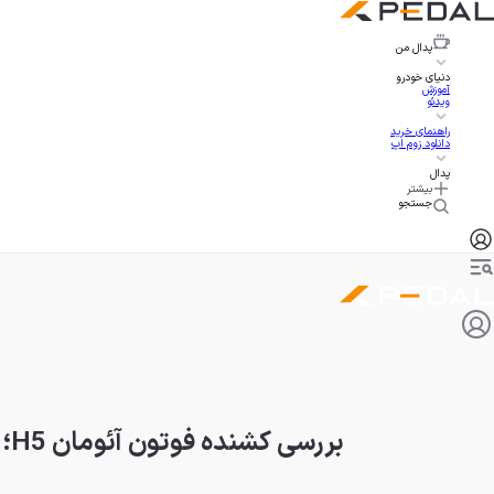
پدال
من
دنیای خودرو
آموزش
ویدئو
راهنمای خرید
دانلود زوم اپ
پدال
بیشتر
جستجو
بررسی کشنده فوتون آئومان H5؛ مشخصات، امکانات و قیمت