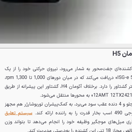
 H5
یزل که کشنده‌ای جفت‌محور به شمار می‌رود، نیروی حرکتی خود را از یک
پیشرانه 11,824 سی‌سی «کامینز ISG-e 5» دریافت می‌کند که در میان دورهای 1,000 تا 1,300 rpm،
توان تولید حداکثر 2,300 نیوتن‌متر گشتاور را دارد. برخلاف آئومان H4، گشتاور این پیشرانه از طریق
این کشنده فوتون که از 12 دنده جلو و 4 دنده عقب سود می‌برد، به کمک‌پیشران توربوشارژر هم مجهز
رائه کند.
سیستم تعلیق
ری میل‌های موجگیر وظیفه خود را انجام می‌دهد تا بتواند وزن