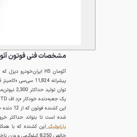
مشخصات فنی فوتون آئومان
آئومان H5 ایران‌خودرو د
یک جعبه‌دنده خودکار «زد اف 12AMT 12TX2421TD» به محورها منتقل می‌شود.
شده است تا بتواند حداکثر خروجی 490 اسب بخار قدرت را به راننده ا
پارابولیک
این کشنده که با همکا
خالص 8,250 کیلوگرمی و وزن ناخالص مجاز 18 تنی این کشنده را به‌درستی مدیریت کند.