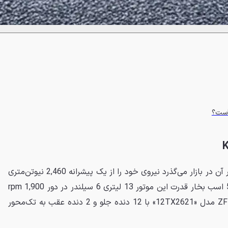
این کشنده که چند سالی از حضور آن در بازار می‌گذرد نیروی خود را از یک پیشرانه 2,460 نیوتن‌متری
«کامینز ISZ» دریافت می‌کند. 520 اسب بخار قدرت این موتور 13 لیتری 6 سیلندر در دور 1,900 rpm
و از طریق یک جعبه‌دنده خودکار ZF مدل «12TX2621» با 12 دنده جلو و 2 دنده عقب به تک‌محور