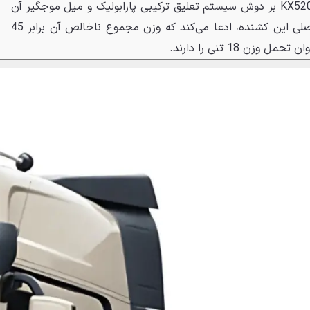
وظیفه هدایت بدنه چندتنی آرتا KX520 بر دوش سیستم تعلیق ترکیبی پارابولیک و میل موجگیر آن
است. شرکت دانگ‌فنگ، سازنده اصلی این کشنده، ادعا می‌کند که وزن مجموع ناخالص آن برابر 45
 18 تنی را دارند.