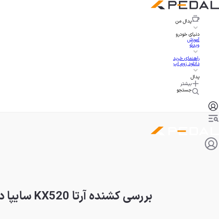
پدال
من
دنیای خودرو
آموزش
ویدئو
راهنمای خرید
دانلود زوم اپ
پدال
بیشتر
جستجو
بررسی کشنده آرتا KX520 سایپا دیزل؛ مشخصات، امکانات و قیمت