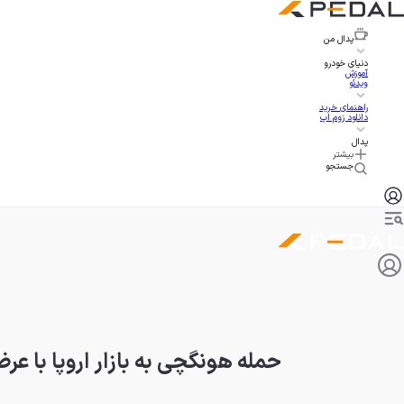
پدال
من
دنیای خودرو
آموزش
ویدئو
راهنمای خرید
دانلود زوم اپ
پدال
بیشتر
جستجو
حمله هونگچی به بازار اروپا با عرضه ۱۵ مدل مختلف در قاره