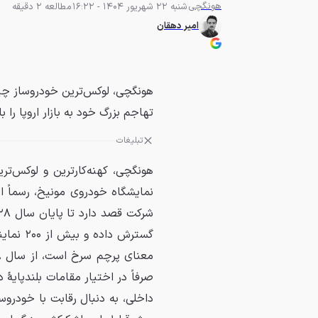
هونگچی
شنبه 22 شهریور 1404 - 16:22
مطالعه 2 دقیقه
امیر دهقان
تهاجم بزرگ خود به بازار اروپا را با ۱۵ مدل جدید آغاز کرد
تبلیغات
نمایشگاه خودروی مونیخ، رسماً از ب
گسترش د
صرفاً در اختیار مقامات بلندپایهٔ 