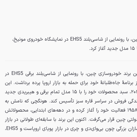
هونگچی، لوکس‌ترین خودروساز چین، با رونمایی از شاسی‌بلند EHS5 در نمایشگاه خودروی مونیخ،
.
هونگچی، کهنه‌کارترین و لوکس‌ترین برند خودروسازی چین، با رونمایی از شاسی‌بلند برقی EHS5 در
رنامهٔ جاه‌طلبانهٔ خود برای حمله به بازار اروپا پرده برداشت. این
شرکت قصد دارد تا پایان سال ۲۰۲۸، سبد محصولات خود را با ۱۵ مدل تمام برقی و هیبریدی جدید
اده و بیش از ۲۰۰ نمایندگی فروش در سراسر قاره سبز تأسیس کند. هونگچی که نامش به
معنای پرچم سرخ است، از سال ۱۹۵۸ فعالیت خود را آغاز کرده و در دهه‌های ابتدایی، محصولاتش
دولتی چین قرار می‌گرفت. اکنون این برند با سابقه‌ای طولانی در بازار
داخلی، به دنبال رقابت با خودروسازان بزرگی چون بی‌وای‌دی و چری در بازار پویای اروپاست و EHS5،