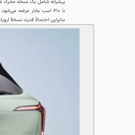
بنابراین احتمالاً قدرت نسخهٔ اروپ