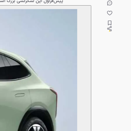
پیش‌قراول این لشکرکشی بزرگ اس