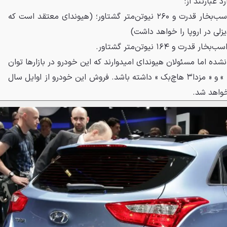
 عبارتند از:
# موتور ۱.۶ لیتری دیزلی با ۱۲۶ اسب‌بخار قدرت و ۲۶۰ نیوتن‌متر گشتاور؛ (هیوندای معتقد است که
ی در اروپا را خواهد داشت)
i30 هنوز اعلام نشده اما مسئولان هیوندای امیدوارند که این خودرو در بازارها توان
تازه‌ای برای رقابت با « فورد فیستا » و « مزدا۳ هاچ‌بک » داشته باشد. فروش این خودرو از اوایل سال