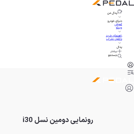
پدال
من
دنیای خودرو
آموزش
ویدئو
راهنمای خرید
دانلود زوم اپ
پدال
بیشتر
جستجو
رونمایی دومین نسل i30