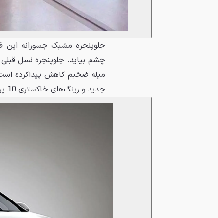
جلوپنجره مشبک جسورانه این فی
چشم بیاید. جلوپنجره نسل قبلی س
جدید و رینگ‌های خاکستری 10 پره بخش‌های جدید این خودرو هستند.