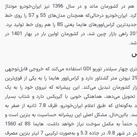
سخت صنعت خودروسازی ایران هم در کشورمان ماند و در سال 1396 نیز ایران‌خودرو مونتاژ
کراس‌اوور کوچک‌تر S5 آن را آغاز کرد. ایران‌خودرو درحالی‌که همچنان مدل‌های S5 و S7 را روی خط
تولید دارد، در سال 1401 یکی از جدیدترین کراس‌اوورهای هایما یعنی 8S را هم روی خط تولید برد.
این خودرو که در اواسط سال 2019 راهی بازار چین شد، در کشورمان اولین بار در بهار 1401 در
شد.
هایما ۸ اس از یک پیشرانهٔ 1.6 لیتری چهار سیلندر توربو GDI استفاده می‌کند که خروجی قابل‌توجهی
برابر با 192 اسب بخار قدرت و 293 نیوتن متر گشتاور دارد و کراس‌اوور هایما را به یکی از قوی‌ترین
ار کشورمان تبدیل می‌کند. این پیشرانه که نیروی خود را به یک
حویل می‌دهد، هماهنگی خوبی با گیربکس دارد و شتاب بسیار
خوبی را برای خودرو فراهم می‌کند به‌گونه‌ای که طبق اعلام ایران‌خودرو، ظرف 7.8 ثانیه از صفر به
د. بااین‌حال، مشکل اصلی این پیشرانه حساسیت به بنزین است و
با توجه به بنزین بی‌کیفیت ایران، حتماً به مکمل سوخت نیاز خواهد داشت. هایما 8S که 1560
کیلوگرم وزن دارد، در هر صد کیلومتر در شهر 9.8، در جاده 5.3 و به‌صورت ترکیبی 7 لیتر بنزین مصرف