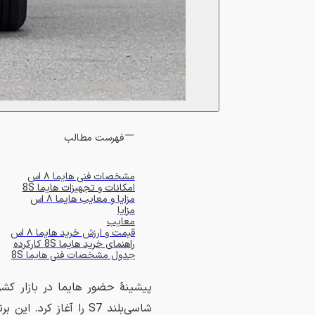
فهرست مطالب
مشخصات فنی هایما ۸ اس
امکانات و تجهیزات هایما 8S
مزایا و معایب هایما ۸ اس
مزایا
معایب
قیمت و ارزش خرید هایما ۸ اس
راهنمای خرید هایما 8S کارکرده
جدول مشخصات فنی هایما 8S
شاسی‌بلند S7 را آغاز 