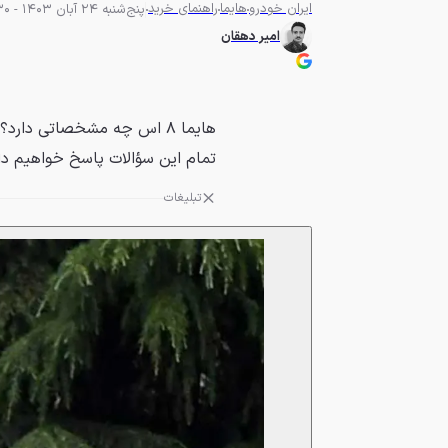
ایران خودرو
هایما
راهنمای خرید
پنج‌شنبه 24 آبان 1403 - 08:30
امیر دهقان
هایما ۸ اس چه مشخصاتی دا
تمام این سؤالات پاسخ خواهیم دا
تبلیغات