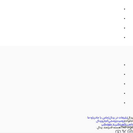
پدال
تبلیغات در پدال
تماس با ما
درباره ما
خانواده
زومیت
زومجی
کجارو
پدال
پارس پک
میزبانی و پشتیبانی
TheForge
هسته قدرتمند پدال