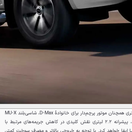
درحالی‌که پیشرانه توربودیزل ۳ لیتری همچنان موتور پرچم‌دار برای خانوادهٔ D-Max، شاسی‌بلند MU-X
و وانت BT-50 باقی خواهد ماند، پیشرانه ۲.۲ لیتری نقش کلیدی در کاهش جریمه‌های مرتبط با
الیا ایفا خواهد کرد. با توجه به خروجی بالاتر و مصرف سوخت کمتر،