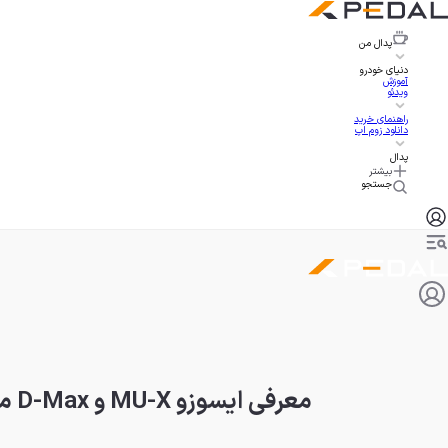
پدال
من
دنیای خودرو
آموزش
ویدئو
راهنمای خرید
دانلود زوم اپ
پدال
بیشتر
جستجو
معرفی ایسوزو MU-X و D-Max مدل 2025 با پیشرانه توربودیزل جدید