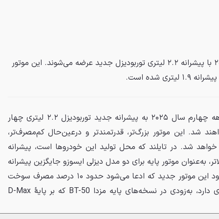
ایسوزو D-Max و MU-X مدل ۲۰۲۵ با پیشرانه ۲.۲ لیتری توربودیزل جدید عرضه می‌شوند. این موتور
تری شده است.
ایسوزو D-Max و MU-X از سه‌ماهه چهارم سال ۲۰۲۵ به پیشرانه جدید توربودیزل ۲.۲ لیتری چهار
هند شد. این موتور بزرگ‌تر، قدرتمندتر و درعین‌حال کم‌مصرف‌تر،
ه ۱.۹ لیتری قبلی خواهد شد. در تایلند که محل تولید این خودروها است، پیشرانه
خروجی بالاتر، به‌عنوان موتور پایه برای دو مدل دیزلی ایسوزو جایگزین پیشرانه
۱.۹ لیتری خواهد شد. انتظار می‌رود این موتور جدید که ادعا می‌شود حدود ۱۰ درصد مصرف سوخت
کمتری نسبت به پیشرانه ۱.۹ لیتری دارد، به‌زودی در نسخه‌های پایه مزدا BT-50 که بر پایهٔ D-Max