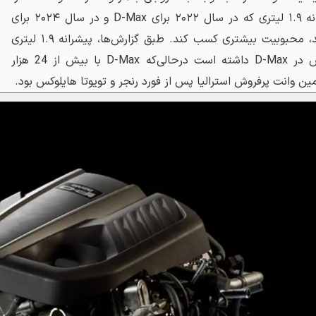
انتظار می‌رود این موتور از پیشرانه ۱.۹ لیتری که در سال ۲۰۲۲ برای D-Max و در سال ۲۰۲۴ برای
MU-X به بازار استرالیا معرفی شد، محبوبیت بیشتری کسب کند. طبق گزارش‌ها، پیشرانه ۱.۹ لیتری
سالانه کمتر از ۱۰۰ دستگاه فروش در D-Max داشته است درحالی‌که D-Max با بیش از 24 هزار