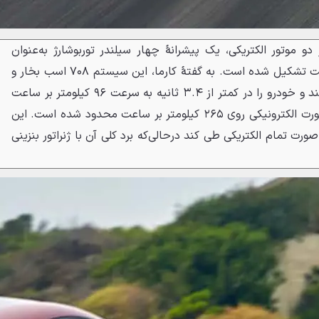
ٔ آماریس GT کوپه از دو موتور الکتریکی، یک پیشرانهٔ چهار سیلندر توربوشارژ به‌عنوان
ژنراتور و باتری ۴۱.۵ کیلووات ساعت تشکیل شده است. به گفتهٔ کارما، این سیستم ۷۰۸ اسب بخار و
۹۱۶ نیوتن متر گشتاور تولید می‌کند و خودرو را در کمتر از ۳.۴ ثانیه به سرعت ۹۶ کیلومتر بر ساعت
می‌رساند. حداکثر سرعت هم به‌صورت الکترونیکی روی ۲۶۵ کیلومتر بر ساعت محدود شده است. این
 ۱۶۰ کیلومتر را به‌صورت تمام الکتریکی طی کند درحالی‌که برد کلی آن با ژنراتور بنزینی