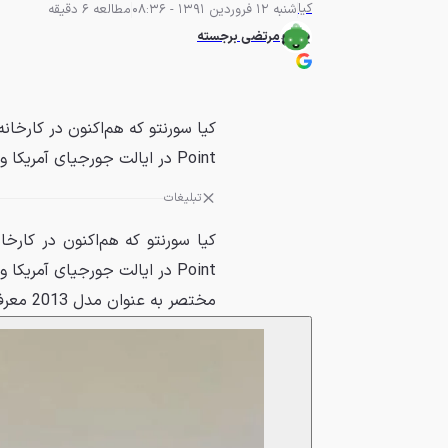
کیا
شنبه 12 فروردین 1391 - 08:36
مطالعه 6 دقیقه
مرتضی برجسته
Point در ایالت جورجیای آمریکا و همچنین در کشور قزاقستان...
تبلیغات
Point در ایالت جورجیای آمری
مختصر به عنوان مدل‌ 2013 معرفی شد . . .