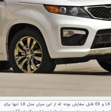
سورنتو 2013 در سه تریم SX و LX و EX قابل سفارش بوده که از این میان مدل LX تنها برای