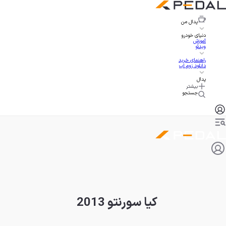
پدال
من
دنیای خودرو
آموزش
ویدئو
راهنمای خرید
دانلود زوم اپ
پدال
بیشتر
جستجو
کیا سورنتو 2013