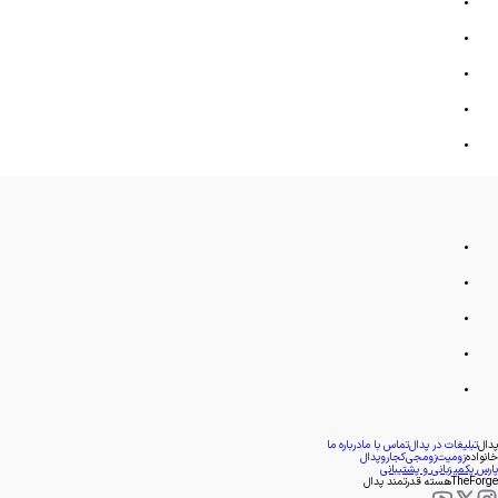
پدال
تبلیغات در پدال
تماس با ما
درباره ما
خانواده
زومیت
زومجی
کجارو
پدال
پارس پک
میزبانی و پشتیبانی
TheForge
هسته قدرتمند پدال