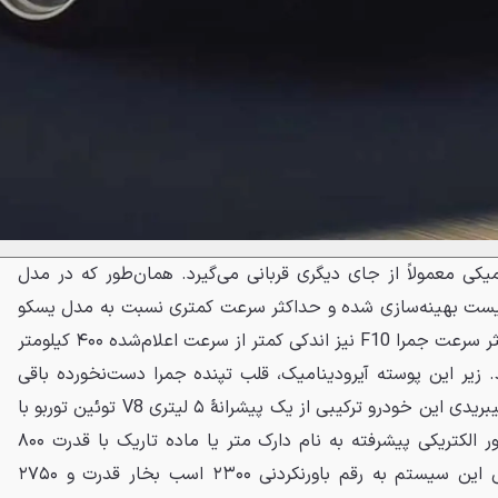
یکی معمولاً از جای دیگری قربانی می‌گیرد. همان‌طور که در مدل
پیست بهینه‌سازی شده و حداکثر سرعت کمتری نسبت به مدل یسکو
ابسولوت دارد، انتظار می‌رود حداکثر سرعت جمرا F10 نیز اندکی کمتر از سرعت اعلام‌شده ۴۰۰ کیلومتر
 زیر این پوسته آیرودینامیک، قلب تپنده جمرا دست‌نخورده باقی
مانده است. قوای محرکهٔ پلاگین‌هیبریدی این خودرو ترکیبی از یک پیشرانهٔ ۵ لیتری V8 توئین توربو با
قدرت ۱۵۰۰ اسب بخار و یک موتور الکتریکی پیشرفته به نام دارک متر یا ماده تاریک با قدرت ۸۰۰
اسب بخار است. مجموع خروجی این سیستم به رقم باورنکردنی ۲۳۰۰ اسب بخار قدرت و ۲۷۵۰