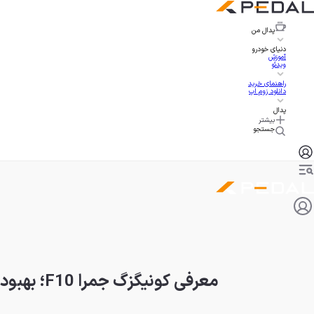
پدال
من
دنیای خودرو
آموزش
ویدئو
راهنمای خرید
دانلود زوم اپ
پدال
بیشتر
جستجو
معرفی کونیگزگ جمرا F10؛ بهبود تنها ابرخودروی چهارنفره جهان