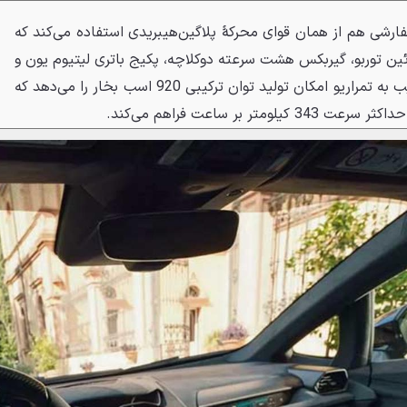
ارشی هم از همان قوای محرکهٔ پلاگین‌هیبریدی استفاده می‌کند که
یک پیشرانهٔ 4 لیتری V8 توئین توربو، گیربکس هشت سرعته دوکلاچه، پکیج باتری لیتیوم یون و
سه موتور الکتریکی است. این ترکیب به تمراریو امکان تولید توان ترکیبی 920 اسب بخار را می‌دهد که