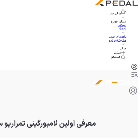
پدال
من
دنیای خودرو
آموزش
ویدئو
راهنمای خرید
دانلود زوم اپ
پدال
بیشتر
جستجو
معرفی اولین لامبورگینی تمراریو سفارشی