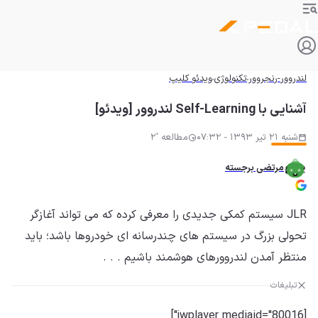
لندروور-رنجروور
تکنولوژی
ویدئو کلیپ
آشنایی با Self-Learning لندروور [ویدئو]
شنبه 21 تیر 1393 - 07:32
مطالعه '2
مرتضی برجسته
JLR سیستم کمکی جدیدی را معرفی کرده که می تواند آغازگر
تحولی بزرگ در سیستم های چندرسانه ای خودروها باشد؛ باید
منتظر آمدن لندروورهای هوشمند باشیم . . .
تبلیغات
[jwplayer mediaid="80016"]