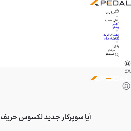
پدال
من
دنیای خودرو
آموزش
ویدئو
راهنمای خرید
دانلود زوم اپ
پدال
بیشتر
جستجو
آیا سوپرکار جدید لکسوس حریف موستانگ GTD و کور