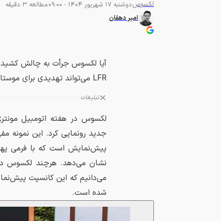
لکسوس
دوشنبه 17 شهریور 1404 - 09:00
مطالعه 3 دقیقه
امیر دهقان
آیا لکسوس جرأت به چالش کشیدن غ
LFR می‌تواند تهدیدی برای موستانگ GTD و کوروت ZR1 باشد؟
تبلیغات
جدید رونمایی کرد. این نمونه م
پیش‌نمایش است که با فرمی پهن و
نشان می‌دهد. هرچند لکسوس در م
شده است.