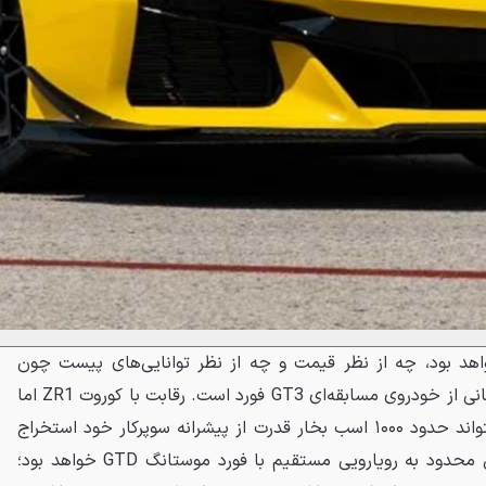
د بود، چه از نظر قیمت و چه از نظر توانایی‌های پیست چون
موستانگ GTD هم نسخه‌ای خیابانی از خودروی مسابقه‌ای GT3 فورد است. رقابت با کوروت ZR1 اما
دشوارتر است زیرا لکسوس باید بتواند حدود ۱۰۰۰ اسب بخار قدرت از پیشرانه سوپرکار خود استخراج
کند و در غیر این صورت، رقابتش محدود به رویارویی مستقیم با فورد موستانگ GTD خواهد بود؛