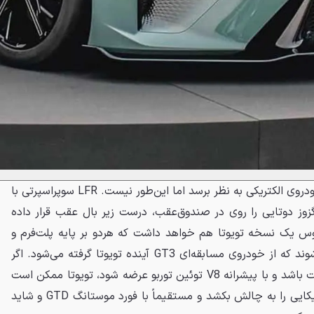
از دور شاید این مدل شبیه یک خودروی الکتریکی به نظر برسد اما این‌طور نیست. LFR سوپراسپرتی با
زوز دوتایی را روی در صندوق‌عقب، درست زیر بال عقب قرار داده
سوس یک نسخه تویوتا هم خواهد داشت که هردو بر پایه پلت‌فرم و
قوای محرکه مشترکی ساخته می‌شوند که از خودروی مسابقه‌ای GT3 آینده تویوتا گرفته می‌شود. اگر
شایعات درباره لکسوس LFR درست باشد و با پیشرانه V8 توئین توربو عرضه شود، تویوتا ممکن است
بخواهد برتری سوپراسپرت‌های آمریکایی را به چالش بکشد و مستقیماً با فورد موستانگ GTD و شاید