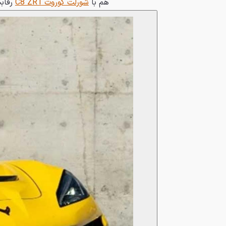
هم با
شورلت کوروت C8 ZR1
رقابت