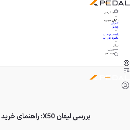
پدال
من
دنیای خودرو
آموزش
ویدئو
راهنمای خرید
دانلود زوم اپ
پدال
بیشتر
جستجو
بررسی لیفان X50: راهنمای خرید دست‌دوم و ارزش خرید در 1404