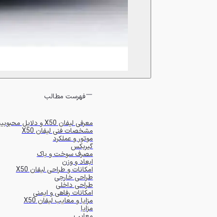
فهرست مطالب
معرفی لیفان X50 و دلایل محبوبیت آن
مشخصات فنی لیفان X50
موتور و عملکرد
گیربکس
مصرف سوخت و باک
ابعاد و وزن
امکانات و طراحی لیفان X50
طراحی خارجی
طراحی داخلی
امکانات رفاهی و ایمنی
مزایا و معایب لیفان X50
مزایا
معایب