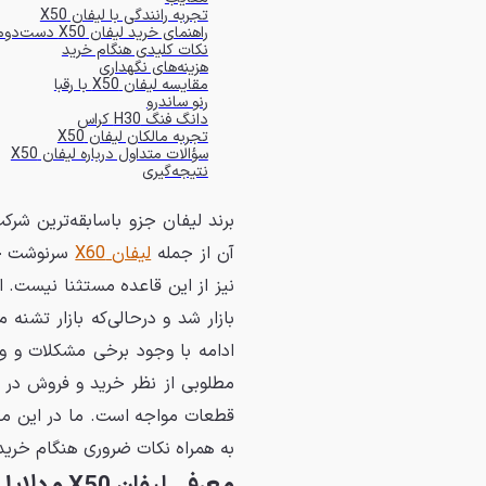
تجربه رانندگی با لیفان X50
راهنمای خرید لیفان X50 دست‌دوم
نکات کلیدی هنگام خرید
هزینه‌های نگهداری
مقایسه لیفان X50 با رقبا
رنو ساندرو
دانگ فنگ H30 کراس
تجربه مالکان لیفان X50
سؤالات متداول درباره لیفان X50
نتیجه‌گیری
برند لیفان جزو باسابقه‌ترین ش
آن از جمله
لیفان X60
مطلوبی از نظر خرید و فروش در ب
به همراه نکات ضروری هنگام خرید