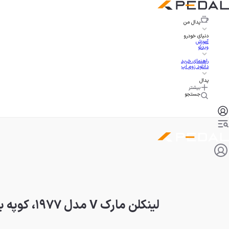
پدال
من
دنیای خودرو
آموزش
ویدئو
راهنمای خرید
دانلود زوم اپ
پدال
بیشتر
جستجو
لینکلن مارک V مدل ۱۹۷۷، کوپه باشکوه با عجیب‌ترین طراحی سقف!