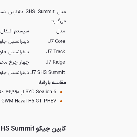
می‌گیرد:
مدل
سیستم انتقال ن
J7 Core
دیفرانسیل جلو
J7 Track
دیفرانسیل جلو
J7 Ridge
چهار چرخ محر
J7 SHS Summit
دیفرانسیل جلو 
مقایسه با رقبا:
BYD Sealion 6 از ۴۲,۹۹۰ دلار استرالیا
GWM Haval H6 GT PHEV از ۵۳,۹۹۰ دلار استرالیا
کابین جیکو J7 SHS Summit چگونه است؟