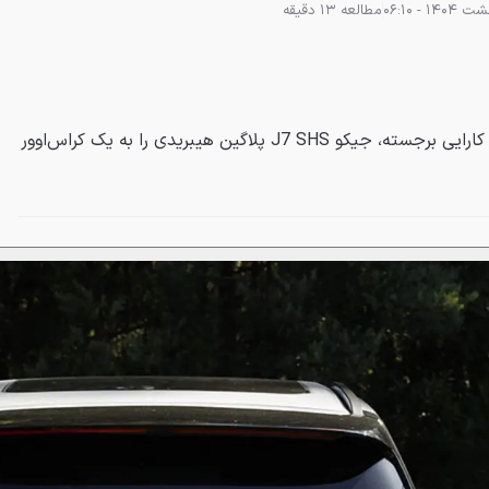
مطالعه 13 دقیقه
قیمت مناسب، طراحی چشمگیر و کارایی برجسته، جیکو J7 SHS پلاگین هیبریدی را به یک کراس‌اوور