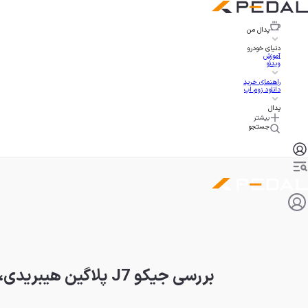
پدال
من
دنیای خودرو
آموزش
ویدئو
راهنمای خرید
دانلود زوم اپ
پدال
بیشتر
جستجو
بررسی جیکو J7 پلاگین هیبریدی، جذاب با راندمانی عالی