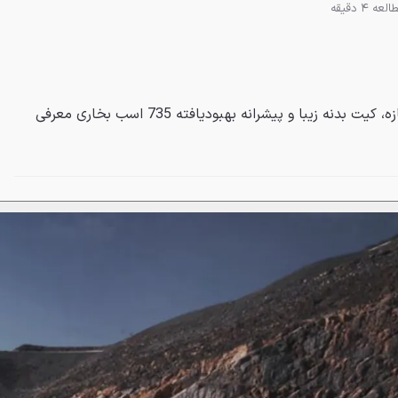
لعه 4 دقیقه
این سوپراسپرت با سیستم اگزوز تازه، کیت بدنه زیبا و پیشرانه بهبودیافته 735 اسب بخاری معرفی