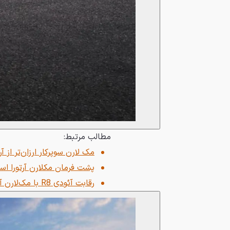
مطالب مرتبط:
مک لارن سوپرکار ارزان‌تر از آر
پشت فرمان مکلارن آرتورا اسپ
رقابت آئودی R8 با مک‌لارن آرتورا، تقابل سنت و مدرنیته