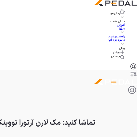
پدال
من
دنیای خودرو
آموزش
ویدئو
راهنمای خرید
دانلود زوم اپ
پدال
بیشتر
جستجو
تماشا کنید: مک لارن آرتورا نوویت