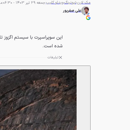
مک لارن
تیونینگ
ویدئو کلیپ
جمعه 29 تیر 1403 - 06:30
مطا
علی صفرپور
شده است.
تبلیغات