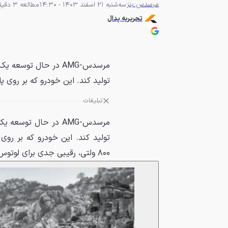
مرسدس بنز
سه‌شنبه 21 اسفند 1403 - 14:30
مطالعه 3 دقیقه
تحریریه پدال
تولید کند. این خودرو که بر روی پلتفرم اخت
تبلیغات
۸۰۰ ولتی، رقیبی جدی برای لوتوس Eletre R و پورشه K1 خواهد بود.