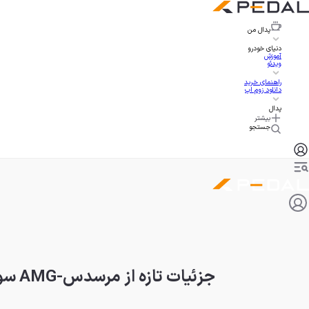
پدال
من
دنیای خودرو
آموزش
ویدئو
راهنمای خرید
دانلود زوم اپ
پدال
بیشتر
جستجو
جزئیات تازه از مرسدس-AMG سوپر SUV الکتریکی هزار اسبی