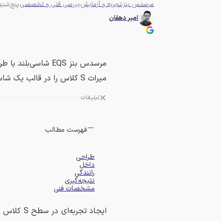
مرسدس بنز
تجربه و آزمایش
بررسی فنی و تخصصی
پنج‌شنبه 1 خرداد 1404 - 0
امیر دهقان
مرسدس بنز EQS شاسی
میراث S کلاس را در قالب یک شاسی‌بلند الکتریکی بازآفرینی کند.
تبلیغات
فهرست مطالب
طراحی
داخل
رانندگی
نتیجه‌گیری
مشخصات فنی