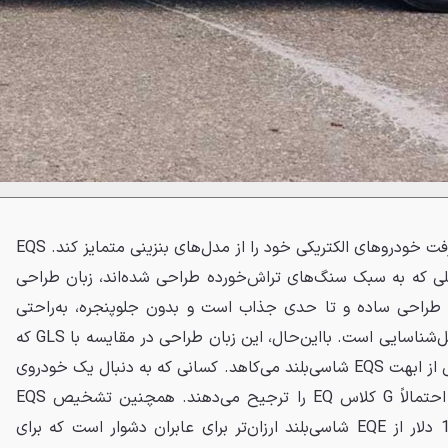
، تصمیم گرفت خودروهای الکتریکی خود را از مدل‌های بنزینی متمایز کند. EQS
ی که به سبک سنگ‌های تراش‌خورده طراحی شده‌اند، زبان طراحی
 طراحی ساده و تا حدی جذاب است و بدون جلوپنجره، به‌راحتی
به‌عنوان یک خودروی الکتریکی قابل‌شناسایی است. بااین‌حال، این زبان طراحی در مقایسه با GLS که
ظاهری قدرتمند و جسور دارد، کمی از ابهت EQS شاسی‌بلند می‌کاهد. کسانی که به دنبال یک خودروی
الکتریکی با ابهت بیشتر هستند، احتمالاً G کلاس EQ را ترجیح می‌دهند. همچنین تشخیص EQS
شاسی‌بلند با قیمت پایه 105,250 دلار از EQE شاسی‌بلند ارزان‌تر برای عابران دشوار است که برای