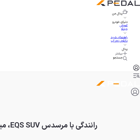
پدال
من
دنیای خودرو
آموزش
ویدئو
راهنمای خرید
دانلود زوم اپ
پدال
بیشتر
جستجو
رانندگی با مرسدس EQS SUV، میراث S کلاس در قالب شاسی‌بلند برقی