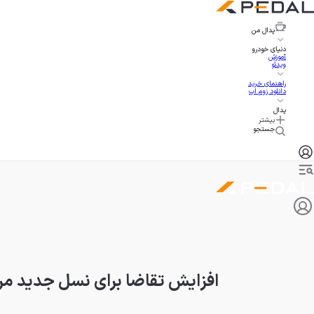
پدال
من
دنیای خودرو
آموزش
ویدئو
راهنمای خرید
دانلود زوم اپ
پدال
بیشتر
جستجو
افزایش تقاضا برای نسل جدید مرسدس CLA تحویل را به ت