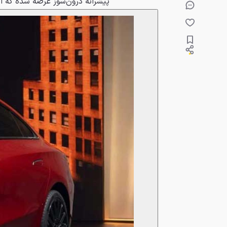
پیشرانهٔ درون‌سوز عرضه شده که ا