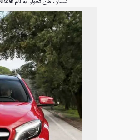
نیسان، طرح تحولی به نام Re:Nissan را برای بازگرداندن سودآوری معرفی کرده است.