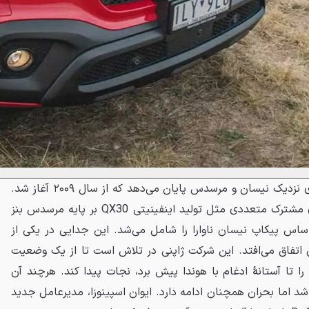
این فروش سهام به دوران همکاری نزدیک نیسان و مرسدس پایان می‌دهد که از سال ۲۰۰۹ آغاز شد.
این مشارکت استراتژیک پروژه‌های مشترک متعددی مثل تولید اینفینیتی QX30 بر پایه مرسدس بنز
بنز X کلاس بر اساس پیکاپ نیسان ناوارا را شامل می‌شد. این جدایی در یکی از
 اتفاق می‌افتد. این شرکت ژاپنی در تلاش است تا از یک وضعیت
وخیم که از اواخر ۲۰۲۴ آن را تا آستانهٔ ادغام با هوندا پیش برد، نجات پیدا کند. هرچند آن
شد اما بحران همچنان ادامه دارد. ایوان اسپینوزا، مدیرعامل جدید