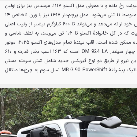
تحول اصلی در زیر پوست این کامیونت رخ داده و با معرفی مدل اکسلو ۱۱۱۷، مرسدس بنز برای اولین
بار وارد کلاس رقابتی کامیون‌های متوسط ۱۱ تنی می‌شود. مدل پرچم‌دار ۱۴۱۷ نیز با وزن ناخالص ۱۴
تن، بالاترین ظرفیت بار را در کلاس خود ارائه می‌دهد و می‌تواند تا ۶۰۰ کیلوگرم بیشتر از رقیب اصلی
خود حمل کند. این افزایش ظرفیت که در کل خانوادهٔ اکسلو تا ۱٫۲ تن می‌رسد، به لطف شاسی و
سیستم تعلیق کاملاً بازطراحی شده ممکن شده است. قلب تپندهٔ تمام مدل‌های اکسلو ۲۰۲۵، موتور
نام‌آشنا و قابل‌اعتماد ۴٫۸ لیتری چهار سیلندر OM 924 LA است که ۱۶۳ اسب بخار قدرت و ۶۱۰
د. این نیرو از طریق دو نوع گیربکس جدید شامل شش سرعته دستی
ساخت ایتون یا شش سرعته اتوماتیک پیشرفتهٔ MB G 90 PowerShift نسل سوم به چرخ‌ها منتقل