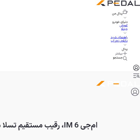
پدال
من
دنیای خودرو
آموزش
ویدئو
راهنمای خرید
دانلود زوم اپ
پدال
بیشتر
جستجو
ام‌جی IM 6، رقیب مستقیم تسلا مدل Y با قیمت ۲۹ هزار دلار عرضه می‌شود