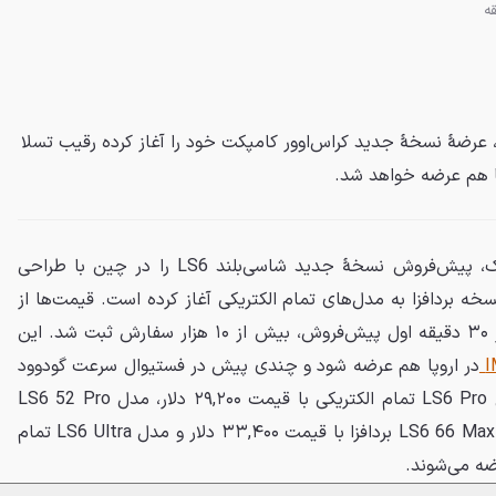
ک، عرضهٔ نسخۀ جدید کراس‌اوور کامپکت خود را آغاز کرده رقیب تسلا
IM Motors، برند متعلق به سایک، پیش‌فروش نسخۀ جدید شاسی‌بلند LS6 را در چین با طراحی
سخه بردافزا به مدل‌های تمام الکتریکی آغاز کرده است. قیمت‌ها از
۲۹,۲۰۰ تا ۳۹ هزار دلار است و در ۳۰ دقیقه اول پیش‌فروش، بیش از ۱۰ هزار سفارش ثبت شد. این
در اروپا هم عرضه شود و چندی پیش در فستیوال سرعت گودوود
در بریتانیا به نمایش درآمد. مدل LS6 Pro تمام الکتریکی با قیمت ۲۹,۲۰۰ دلار، مدل LS6 52 Pro
بردافزا با قیمت ۲۹,۹۰۰ دلار، مدل LS6 66 Max بردافزا با قیمت ۳۳,۴۰۰ دلار و مدل LS6 Ultra تمام