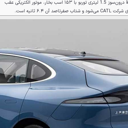
محرکهٔ نسخه بردافزا شامل پیشرانهٔ درون‌سوز 1.5 لیتری توربو با ۱۵۳ اسب بخار، موتور الکتریکی عقب