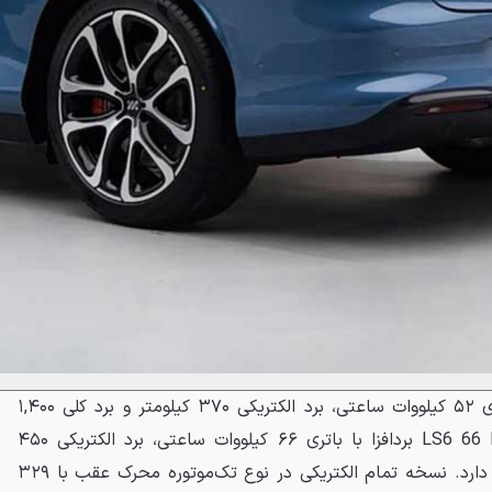
مدل LS6 52 Pro بردافزا با باتری ۵۲ کیلووات ساعتی، برد الکتریکی ۳۷۰ کیلومتر و برد کلی ۱,۴۰۰
کیلومتر ارائه می‌دهد. مدل LS6 66 Max بردافزا با باتری ۶۶ کیلووات ساعتی، برد الکتریکی ۴۵۰
کیلومتر و برد کلی 1,500 کیلومتر دارد. نسخه تمام الکتریکی در نوع تک‌موتوره محرک عقب با ۳۲۹