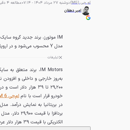
ام جی (MG)
دوشنبه 27 مرداد 1404 - 07:14
مطالعه 4 دقیقه
امیر دهقان
IM موتورز، برند جدید گروه سای
مدل Y محسوب می‌شود و در اروپا هم عرضه خواهد شد.
تبلیغات
به‌روز خارجی و داخلی و افزودن ن
خودرو قرار است با نام
ام‌جی IM 6
الکتریکی با قیمت ۳۹ هزار دلار عرضه می‌شوند.