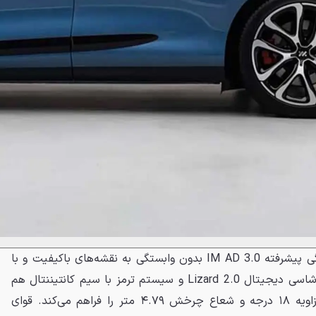
LS6 مجهز به سیستم کمک‌رانندگی پیشرفته IM AD 3.0 بدون وابستگی به نقشه‌های باکیفیت و با
تراشه انویدیا Drive Thor است. شاسی دیجیتال Lizard 2.0 و سیستم ترمز با سیم کانتیننتال هم
امکان فرمان‌پذیری چهارچرخ با زاویه ۱۸ درجه و شعاع چرخش ۴.۷۹ متر را فراهم می‌کند. قوای