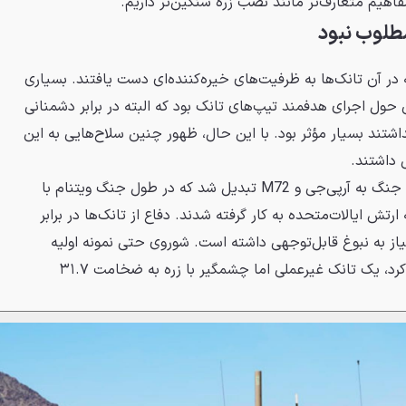
فاهیم متعارف‌تر مانند نصب زره سنگین‌تر داریم.
 مطلوب نبود
در آن تانک‌ها به ظرفیت‌های خیره‌کننده‌ای دست یافتند. بسیاری
 حول اجرای هدفمند تیپ‌های تانک بود که البته در برابر دشمنانی
ند بسیار مؤثر بود. با این حال، ظهور چنین سلاح‌هایی به این
ل داشتند.
PG-70 شوروی در سال‌های پایانی جنگ به آرپی‌جی و M72 تبدیل شد که در طول جنگ ویتنام با
ارتش ایالات‌متحده به کار گرفته شدند. دفاع از تانک‌ها در برابر
نیاز به نبوغ قابل‌توجهی داشته است. شوروی حتی نمونه اولیه
عظیم‌الجثه Object 279 را ایجاد کرد، یک تانک غیرعملی اما چشمگیر با زره به ضخامت ۳۱.۷