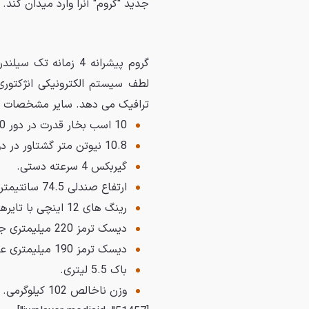
جدید "گروم" آنرا وارد میدان کند.
لطف سیستم الکترونیکی انژکتو
ترافیک می دهد. سایر مشخصات ای
10 اسب بخار قدرت در دور 7000 .
10.8 نیوتن متر گشتاور در دور 5500 .
گیربکس 4 سرعته دستی.
ارتفاع صندلی 74.5 سانتیمتر.
رینگ های 12 اینچی با تایرهای 120/70 در جلو و 130/70 در عقب.
دیسک ترمز 220 میلیمتری جلو با کالیپرهای 2 پیستونه.
دیسک ترمز 190 میلیمتری عقب با کالیپر تک پیستونه.
باک 5.5 لیتری.
وزن ناخالص 102 کیلوگرمی.