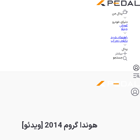
پدال
من
دنیای خودرو
آموزش
ویدئو
راهنمای خرید
دانلود زوم اپ
پدال
بیشتر
جستجو
هوندا گروم 2014 [ویدئو]