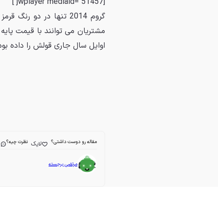
[jwplayer mediaid="51457"]
اوایل سال جاری قولش را داده بود، 
مقاله رو دوست داشتی؟
نظرت چیه؟
لایک
ا
مرتضی برجسته