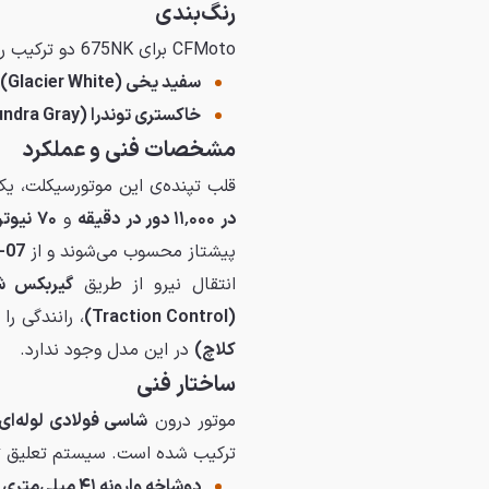
رنگ‌بندی
CFMoto برای 675NK دو ترکیب رنگ ارائه کرده است:
سفید یخی (Glacier White)
خاکستری توندرا (Tundra Gray)
مشخصات فنی و عملکرد
قلب تپنده‌ی این موتورسیکلت، ی
در ۱۱٬۰۰۰ دور در دقیقه
و
۷۰ نیوتن‌متر گشتاور در ۸٬۲۵۰ دور
پیشتاز محسوب می‌شوند و از
-07
انتقال نیرو از طریق
گیربکس ش
(Traction Control)
، رانندگی را
کلاچ)
در این مدل وجود ندارد.
ساختار فنی
موتور درون
شاسی فولادی لوله‌ای
ترکیب شده است. سیستم تعلیق
دوشاخه وارونه ۴۱ میلی‌متری (USD Forks)