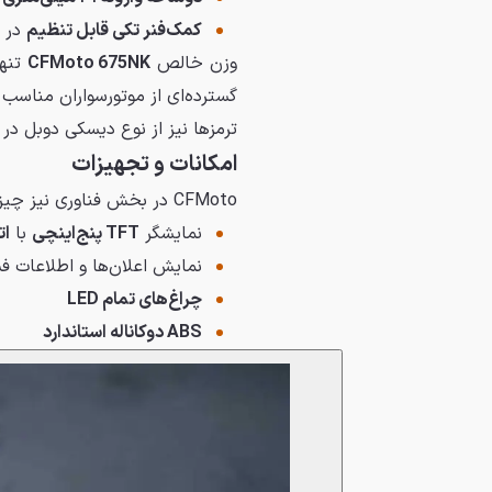
کمک‌فنر تکی قابل تنظیم
در 
وزن خالص
CFMoto 675NK
تنه
گسترده‌ای از موتورسواران مناسب 
ترمزها نیز از نوع دیسکی دوبل در جلو (۳۰۰ میلی‌متر) و دیسک تکی ۲۴۰ میلی‌متری 
امکانات و تجهیزات
CFMoto در بخش فناوری نیز چیزی کم نگذاشته است:
نمایشگر
TFT پنج‌اینچی
با
ات
نمایش اعلان‌ها و اطلاعات فشار 
چراغ‌های تمام LED
ABS دوکاناله استاندارد