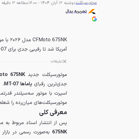
موتورسیکلت
دوشنبه 12 آبان 1404 - 16:00
مطالعه 3 دقیقه
تحریریه پدال
آمریکا شد تا رقیبی جدی برای Yamaha MT-07 و Trident 660 باشد.
تبلیغات
موتورسیکلت جدید
oto 675NK
جدی‌ترین رقبای
یاماها MT-07
،
ه
موتورسیکلت‌های میان‌رده را شعله‌
معرفی کلی
پس از انتشار اسناد مربوط به مجوز 
675NK
به‌صورت رسمی در بازار