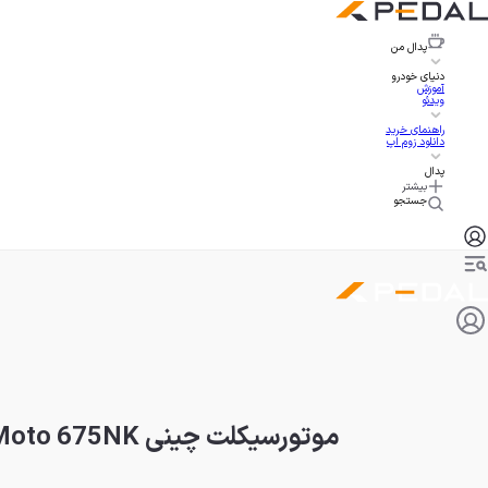
پدال
من
دنیای خودرو
آموزش
ویدئو
راهنمای خرید
دانلود زوم اپ
پدال
بیشتر
جستجو
موتورسیکلت چینی CFMoto 675NK وارد بازار آمریکا شد