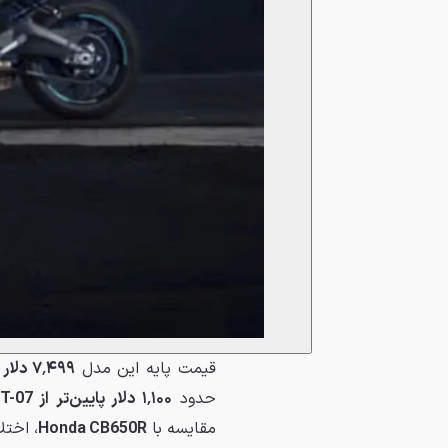
قیمت پایه این مدل
۷٬۴۹۹ دلار
ت
حدود
۱٬۱۰۰ دلار پایین‌تر از Yamaha MT-07 و Triumph Trident 660
مقایسه با
Honda CB650R
، اخت