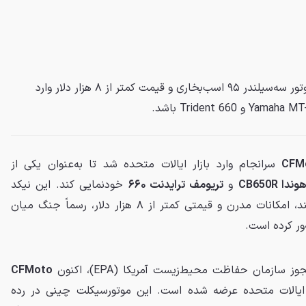
CFMoto 675NK مدل ۲۰۲۶ با موتور سه‌سیلندر ۹۵ اسب‌بخاری و قیمت کمتر از ۸ هزار دلار وارد
CFM
سرانجام وارد بازار ایالات متحده شد تا به‌عنوان یکی از
وندا CB650R
و
تریومف ترایدنت ۶۶۰
خودنمایی کند. این نیکد
اسپرت با موتور سه‌سیلندر قدرتمند، امکانات مدرن و قیمتی کمتر از ۸ هزار دلار، رسماً جنگ میان
ور کرده است.
سازمان حفاظت محیط‌زیست آمریکا (EPA)، اکنون
CFMoto
 ایالات متحده عرضه شده است. این موتورسیکلت چینی در رده