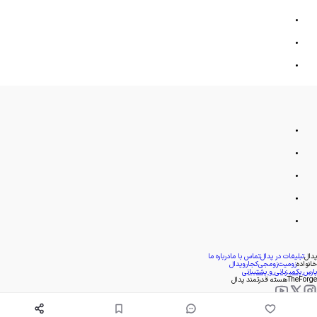
پدال
تبلیغات در پدال
تماس با ما
درباره ما
خانواده
زومیت
زومجی
کجارو
پدال
پارس پک
میزبانی و پشتیبانی
TheForge
هسته قدرتمند پدال
- 1393
1405
©
. کپی بخش یا کل هر کدام از مطالب پدال تنها با کسب مجوز مکتوب امکان پذیر است.