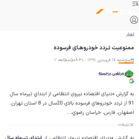
اخبار
ممنوعیت تـردد خودروهـای فرسوده
پنج‌شنبه 17 فروردین 1391 - 08:30
مطالعه '1
مرتضی برجسته
به گزارش «دنیای اقتصاد» نیروی انتظامی از ابتداي تيرماه سال
91 از تردد خودروهاي فرسوده بالای 20سال در 8 استان تهران،
اصفهان، فارس، خراسان رضوي،...
تبلیغات
به گزارش «دنیای اقتصاد» نیروی انتظامی از
ابتداي تيرماه سال