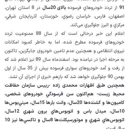
91
از تردد خودروهاي فرسوده
بالای 20سال
در 8 استان تهران،
اصفهان، فارس، خراسان رضوي، خوزستان، آذربايجان شرقي،
مركزي و البرز جلوگيري می‌کند.
اعلام این خبر درحالی است که از سال 88 ممنوعیت تردد
خودروهای فرسوده مطرح شده، اما به خاطر کمبود امکانات
نیروی انتظامی و همچنین عدم تامین خودروی جایگزین، تاکنون
به مرحله اجرا در نیامده بود. اسفندماه سال 89 نیز اعلام شد که
از رفت و آمد خودروهای سواری فرسوده بیش از 35 سال از اول
بهمن 90 جلوگیری خواهد شد که بازهم خبری از اجرای آن نشد.
همچنین طبق اظهارات محمدی زاده -رييس سازمان حفاظت
محيط زيست- هم‌اکنون سن فرسودگي خودروهای شخصی،
كاميون‌ها و كشنده‌ها 20سال، وانت بارها 15سال، ميني‌بوس‌ها
10سال، ميدل باس و اتوبوس‌هاي برون شهري 12سال،
اتوبوس‌هاي شهري و موتورسيكلت‌ها 8سال و تاكسي‌ها نیز 10
سال است.