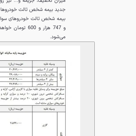
میزان تخفیف، جریمه و... نیز ر
و 747 هزار و 600
می‌شود.