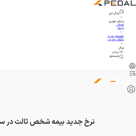
پدال
من
دنیای خودرو
آموزش
ویدئو
راهنمای خرید
دانلود زوم اپ
پدال
بیشتر
جستجو
نرخ جدید بیمه شخص ثالث در سال 1402 با افزایش 30 درصدی اعل