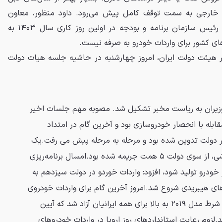
خارجی به سمت توقف کامل پیش می‌رود. داود منظور، معاون
رئیس جمهور (مرحوم رئیسی) و رئیس سازمان برنامه و بودجه در اولین روز کاری سال ۱۴۰۳ به
ای کشور برای واردات خودرو به صرفه نیست.
ر هیئت دولت ایران، امروز چهارشنبه در حاشیه جلسه هیات دولت
زیران به ریاست مخبر تشکیل شد. مصوبه مهم جلسات اخیر
ابله با انحصار خودروسازی بود و آخرین گام در امتداد
در دولت تدوین شده بود و مرحله به مرحله پیش می رفت.یک
خودروساز به دلیل گران‌فروشی، از سوی دولت ۵ همت جریمه شده بود.امسال برنامه‌ریزی
 میلیون و ۷۰۰ هزار خودرو تولید شود، افزود: واردات خوردو در دولت سیزدهم به
های هیبریدی شروع شد.امروز آخرین گام برای واردات خودروی
دست دوم برداشته شد و به شرط مدل ۲۰۱۹ به بالا برای همه ایرانیان آزاد شد که آیین
لزوم رعایت استانداردهای روز اروپا در واردات خودروهای