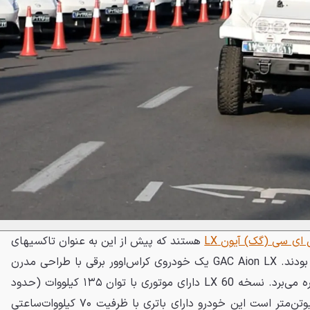
ای سی (گک) آیون LX
هستند که پیش از این به عنوان تاکسیهای
برقی تهران نیز تحویل داده شده بودند. GAC Aion LX یک خودروی کراس‌اوور برقی با طراحی مدرن
است که از یک موتور الکتریکی بهره می‌برد. نسخه LX 60 دارای موتوری با توان ۱۳۵ کیلووات (حدود
۱۸۱ اسب بخار) و گشتاور ۳۵۰ نیوتن‌متر است این خودرو دارای باتری با ظرفیت ۷۰ کیلووات‌ساعتی