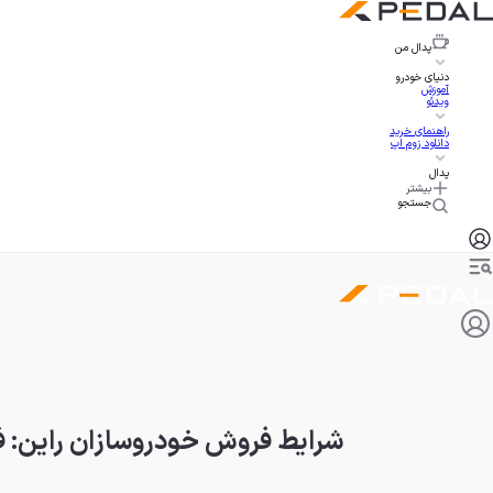
پدال
من
دنیای خودرو
آموزش
ویدئو
راهنمای خرید
دانلود زوم اپ
پدال
بیشتر
جستجو
شرایط فروش خودروسازان راین: فولک