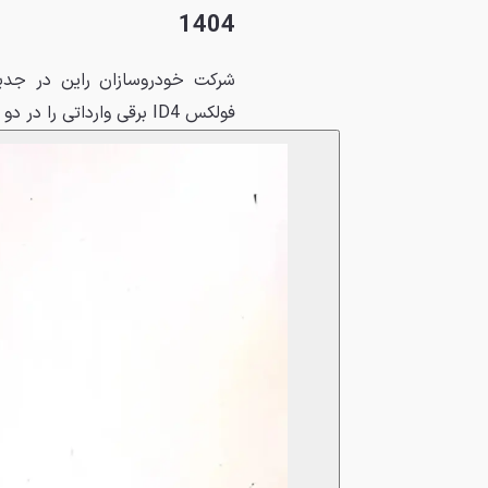
1404
شرکت خودروسازان راین در جدی
فولکس ID4 برقی وارداتی را در دو تیپ و با موعد تحویل 15 و 30 روزه عرضه می‌کند: