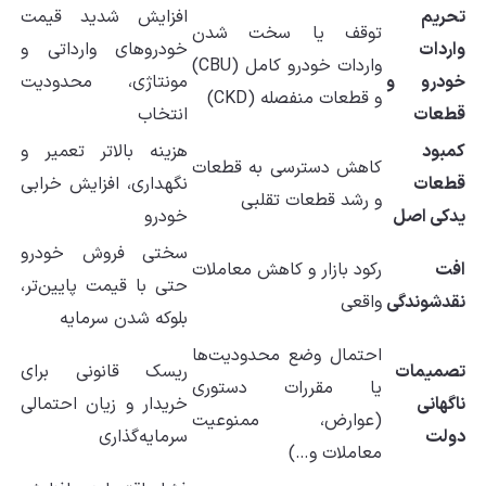
تحریم
افزایش شدید قیمت
توقف یا سخت شدن
واردات
خودروهای وارداتی و
واردات خودرو کامل (CBU)
خودرو و
مونتاژی، محدودیت
و قطعات منفصله (CKD)
قطعات
انتخاب
کمبود
هزینه بالاتر تعمیر و
کاهش دسترسی به قطعات
قطعات
نگهداری، افزایش خرابی
و رشد قطعات تقلبی
یدکی اصل
خودرو
سختی فروش خودرو
افت
رکود بازار و کاهش معاملات
حتی با قیمت پایین‌تر،
نقدشوندگی
واقعی
بلوکه شدن سرمایه
احتمال وضع محدودیت‌ها
تصمیمات
ریسک قانونی برای
یا مقررات دستوری
ناگهانی
خریدار و زیان احتمالی
(عوارض، ممنوعیت
دولت
سرمایه‌گذاری
معاملات و…)