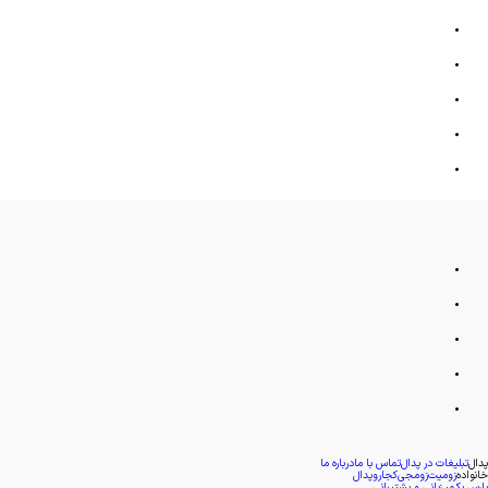
پدال
تبلیغات در پدال
تماس با ما
درباره ما
خانواده
زومیت
زومجی
کجارو
پدال
پارس پک
میزبانی و پشتیبانی