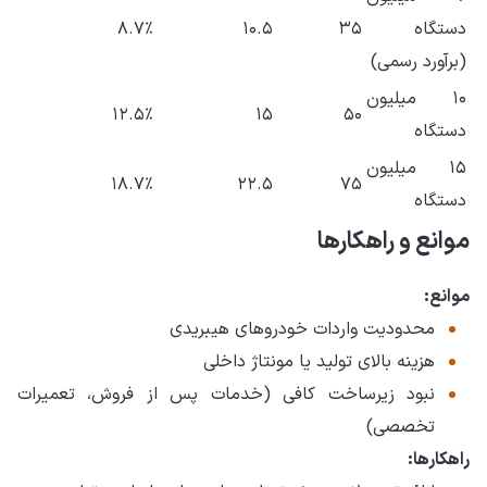
دستگاه
۳۵
۱۰.۵
۸.۷٪
(برآورد رسمی)
۱۰ میلیون
۱۲.۵٪
۱۵
۵۰
دستگاه
۱۵ میلیون
۱۸.۷٪
۲۲.۵
۷۵
دستگاه
موانع و راهکارها
موانع:
محدودیت واردات خودروهای هیبریدی
هزینه بالای تولید یا مونتاژ داخلی
نبود زیرساخت کافی (خدمات پس از فروش، تعمیرات
تخصصی)
راهکارها: