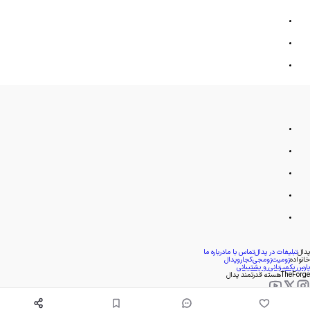
پدال
تبلیغات در پدال
تماس با ما
درباره ما
خانواده
زومیت
زومجی
کجارو
پدال
پارس پک
میزبانی و پشتیبانی
TheForge
هسته قدرتمند پدال
- 1393
1405
©
. کپی بخش یا کل هر کدام از مطالب پدال تنها با کسب مجوز مکتوب امکان پذیر است.