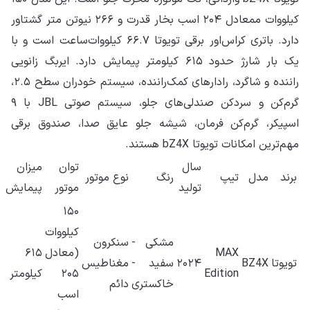
کیلووات ممعادل ۲۰۴ اسب بخار قدرت و ۲۶۶ نیوتن متر گشتاور
دارد. باتری کراس‌اور برقی تویوتا ۶۶.۷ کیلووات‌ساعت است و با
یک بار شارژ حدود ۶۱۵ کیلومتر پیمایش دارد. ایربگ زانویی
راننده و شاگرد، رادارهای کمک‌راننده، سیستم خودران سطح ۲.۵،
گرم‌کن و سردکن صندلی‌های جلو، سیستم صوتی JBL با ۹
اسپیکر، گرم‌کن فرمان، شیشه جلو عایق صدا، صندوق برقی
مهم‌ترین امکانات تویوتا bZ4X هستند.
سال
توان
میزان
برند
مدل
تیپ
رنگ
نوع موتور
تولید
موتور
پیمایش
۱۵۰
کیلووات
مشکی -
سنکرون
MAX
(معادل
۶۱۵
تویوتا
BZ4X
۲۰۲۴
سفید -
مغناطیس
Edition
۲۰۵
کیلومتر
خاکستری
دائم
اسب