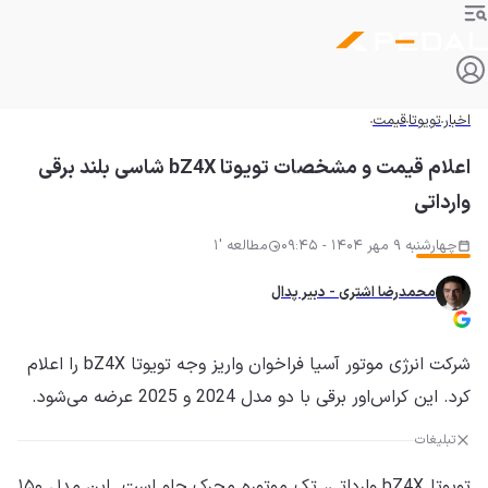
اخبار
تویوتا
قیمت
اعلام قیمت و مشخصات تویوتا bZ4X شاسی بلند برقی
وارداتی
چهارشنبه 9 مهر 1404 - 09:45
مطالعه '1
محمدرضا اشتری - دبیر پدال
شرکت انرژی موتور آسیا فراخوان واریز وجه تویوتا bZ4X را اعلام
کرد. این کراس‌اور برقی با دو مدل 2024 و 2025 عرضه می‌شود.
تبلیغات
تویوتا bZ4X وارداتی، تک موتوره محرک جلو است. این مدل ۱۵۰