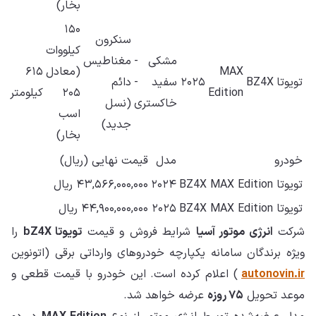
بخار)
۱۵۰
سنکرون
کیلووات
مشکی -
مغناطیس
MAX
(معادل
۶۱۵
تویوتا
BZ4X
۲۰۲۵
سفید -
دائم
Edition
۲۰۵
کیلومتر
خاکستری
(نسل
اسب
جدید)
بخار)
خودرو
مدل
قیمت نهایی (ریال)
تویوتا BZ4X MAX Edition
۲۰۲۴
۴۳,۵۶۶,۰۰۰,۰۰۰ ریال
تویوتا BZ4X MAX Edition
۲۰۲۵
۴۴,۹۰۰,۰۰۰,۰۰۰ ریال
شرکت
انرژی موتور آسیا
شرایط فروش و قیمت
تویوتا bZ4X
را
ویژه برندگان سامانه یکپارچه خودروهای وارداتی برقی (اتونوین
autonovin.ir
) اعلام کرده است. این خودرو با قیمت قطعی و
موعد تحویل
۷۵ روزه
عرضه خواهد شد.