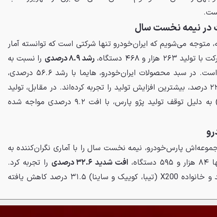
ست.
بت در نیمه نخست سال
ه، متوجه می‌شویم که ایران‌خودرو تنها شرکتی است که توانسته آمار
زار و ۴۶۸ دستگاه،
رشد ۸.۹ درصدی
را نسبت به
نیمه اول سال گذشته ثبت کرده است. در سبد محصولات ایران‌خودرو، هایما با رشد ۵۶.۶ درصدی،
سورن با ۳۸.۵ درصد و تارا با ۲۲.۴ درصد، بیشترین افزایش تولید را تجربه کرده‌اند. در مقابل، تولید
خانواده پژو (محدود به پژو ۲۰۷) به دلیل توقف تولید پژو پارس، با افت ۹.۲ درصدی مواجه شده
رو
موعه‌اش پارس‌خودرو، نیمه نخست سال را با آماری نگران‌کننده به
گاه،
افت شدید ۳۲.۶ درصدی
را تجربه کرد.
تولید خانواده شاهین ۳۷.۱ درصد و خانواده X200 (تیبا، کوییک و ساینا) ۳۱.۵ درصد کاهش یافته