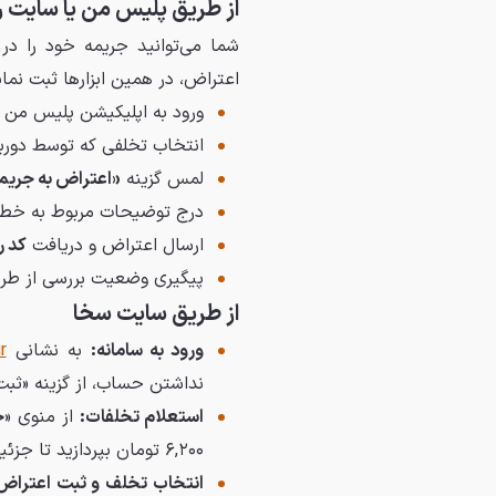
از طریق پلیس من یا سایت ر
شما می‌توانید جریمه خود را در
اعتراض، در همین ابزارها ثبت نمای
ورود به اپلیکیشن پلیس من
انتخاب تخلفی که توسط دور
لمس گزینه
«اعتراض به جریمه
درج توضیحات مربوط به خطای 
ارسال اعتراض و دریافت
کد ر
پیگیری وضعیت بررسی از طر
از طریق سایت سخا
ورود به سامانه:
به نشانی
r
نداشتن حساب، از گزینه «ثبت‌
استعلام تخلفات:
از منوی «
خ
۶,۲۰۰ تومان بپردازید تا جزئیات تخلفات نمایش داده شود.
انتخاب تخلف و ثبت اعتراض