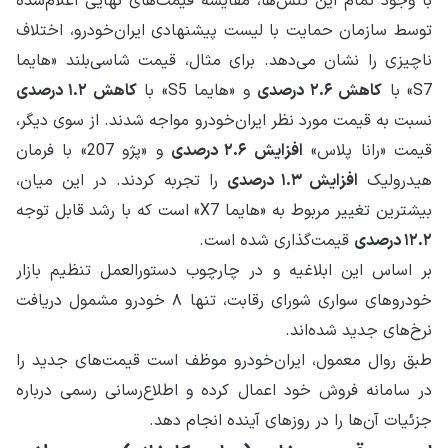
با وجود تمام این تنش‌ها، مقایسه قیمت‌های نهایی اعلام‌شده
توسط سازمان حمایت با لیست پیشنهادی ایران‌خودرو، اختلاف
ناچیزی را نشان می‌دهد. برای مثال، قیمت شاسی‌بلند «هایما
S7» با
کاهش ۲.۶ درصدی
و «هایما S5» با
کاهش ۱.۲ درصدی
نسبت به قیمت مورد نظر ایران‌خودرو مواجه شدند. از سوی دیگر،
قیمت «رانا پلاس»
افزایش ۲.۶ درصدی
و «پژو 207» با فرمان
هیدرولیک
افزایش ۱.۳ درصدی
را تجربه کردند. در این میان،
بیشترین تغییر مربوط به «هایما X7» است که با رشد قابل توجه
۱۲.۲ درصدی
قیمت‌گذاری شده است.
بر اساس این ابلاغیه و در چارچوب دستورالعمل تنظیم بازار
خودروهای سواری شورای رقابت، تنها ۸ خودرو مشمول دریافت
نرخ‌های جدید شده‌اند.
طبق روال معمول، ایران‌خودرو موظف است قیمت‌های جدید را
در سامانه فروش خود اعمال کرده و اطلاع‌رسانی رسمی درباره
جزئیات آن‌ها را در روزهای آینده انجام دهد.