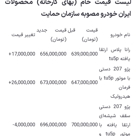
لیست قیمت خام (بهای کارخانه) محصولات
ایران خودرو مصوبه سازمان حمایت
قیمت قبل
قیمت جدید
نام خودرو
تغییر قیمت
(تومان)
(تومان)
رانا پلاس ارتقا
17,000,000+
656,000,000
639,000,000
یافته tu5p
پژو 207 دستی
با موتور tu5p با
26,000,000+
673,000,000
647,000,000
فرمان
هیدرولیک
پژو 207 دستی
سقف شیشه‌ای
ارتقا یافته با
700,000,000
696,000,000
4,000,000-
موتور tu5p و