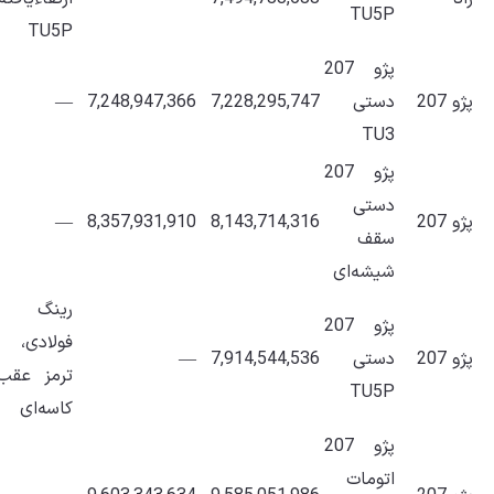
TU5P
TU5P
پژو 207
پژو 207
دستی
7,228,295,747
7,248,947,366
—
TU3
پژو 207
دستی
پژو 207
8,143,714,316
8,357,931,910
—
سقف
شیشه‌ای
رینگ
پژو 207
فولادی،
پژو 207
دستی
7,914,544,536
—
ترمز عقب
TU5P
کاسه‌ای
پژو 207
اتومات