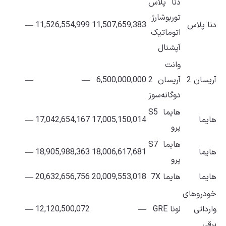
دنا پلاس
توربوشارژ
دنا پلاس
11,507,659,383
11,526,554,999
—
اتوماتیک
آپشنال
وانت
آریسان 2
آریسان 2
6,500,000,000
—
—
دوگانه‌سوز
هایما S5
هایما
17,005,150,014
17,042,654,167
—
پرو
هایما S7
هایما
18,006,617,681
18,905,988,363
—
پرو
هایما
هایما 7X
20,009,553,018
20,632,656,756
—
خودروهای
وارداتی
لونا GRE
—
12,120,500,072
—
برقی