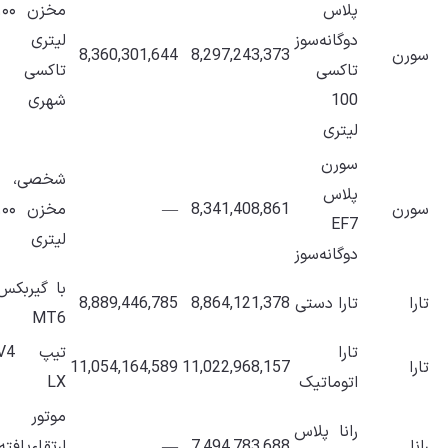
پلاس
مخزن ۱۰۰
دوگانه‌سوز
لیتری
سورن
8,297,243,373
8,360,301,644
تاکسی
تاکسی
100
شهری
لیتری
سورن
شخصی،
پلاس
سورن
8,341,408,861
—
مخزن ۱۰۰
EF7
لیتری
دوگانه‌سوز
با گیربکس
تارا
تارا دستی
8,864,121,378
8,889,446,785
MT6
تارا
تیپ V4
تارا
11,022,968,157
11,054,164,589
اتوماتیک
LX
موتور
رانا پلاس
رانا
7,494,783,688
—
ارتقاء‌یافته