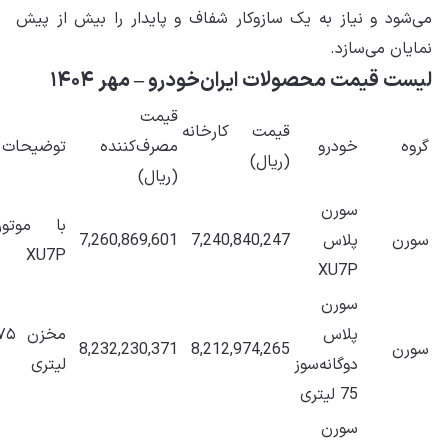
می‌شود و نیاز به یک سازوکار شفاف و پایدار را بیش از پیش
نمایان می‌سازد.
لیست قیمت محصولات ایران‌خودرو – مهر ۱۴۰۴
قیمت
قیمت کارخانه
گروه
خودرو
مصرف‌کننده
توضیحات
(ریال)
(ریال)
سورن
با موتور
سورن
پلاس
7,240,840,247
7,260,869,601
XU7P
XU7P
سورن
پلاس
مخزن ۷۵
سورن
8,212,974,265
8,232,230,371
دوگانه‌سوز
لیتری
75 لیتری
سورن