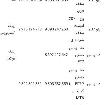
پژو 207
9,585,051,986
9,603,343,634
—
سقف
فلزی
پژو 207
اتومات
رینگ
پژو 207
9,898,247,268
9,916,194,717
سقف
آلومینیومی
شیشه‌ای
دنا پلاس
رینگ
دنا پلاس
دستی
8,692,212,542
—
فولادی
EF7
دنا پلاس
دستی
دنا پلاس
EF7P با
9,303,582,859
9,322,301,881
—
گیربکس
MT6