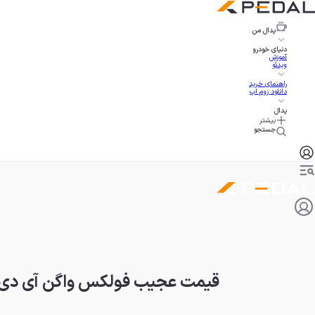
پدال
من
دنیای خودرو
آموزش
ویدئو
راهنمای خرید
دانلود زوم اپ
پدال
بیشتر
جستجو
قیمت عجیب فولکس واگن آی دی یو