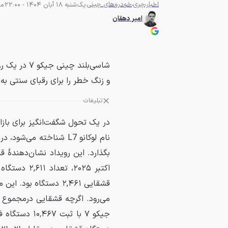
اخبار
چری
خودروهای چینی
یک‌شنبه 18 آبان 1404 - 22:00
مطا
امیر دهقان
شاسی‌بلند چ
و زنگ خطر را برای رقبای سنتی به 
تبلیغات
نام لوکانو L7 شناخته
بگذارد. این رویداد نشان‌دهندهٔ ق