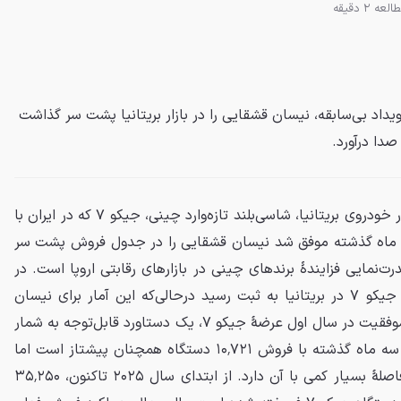
لعه 2 دقیقه
ینی جیکو ۷ در یک رویداد بی‌سابقه، نیسان قشقایی را در بازار بریتانیا پشت سر گذاشت
صدا درآورد.
در یک تحول شگفت‌انگیز برای بازار خودروی بریتانیا، شاسی‌بلند تازه‌وارد چینی، جیکو ۷ که در ایران با
 می‌شود، در ماه گذشته موفق شد نیسان قشقایی را در جدول فروش پشت سر
درت‌نمایی فزایندهٔ برندهای چینی در بازارهای رقابتی اروپا است. در
اکتبر ۲۰۲۵، تعداد ۲,۶۱۱ دستگاه جیکو ۷ در بریتانیا به ثبت رسید درحالی‌که این آمار برای نیسان
قشقایی ۲,۴۶۱ دستگاه بود. این موفقیت در سال اول عرضهٔ جیکو ۷، یک دستاورد قابل‌توجه به شمار
می‌رود. اگرچه قشقایی درمجموع سه ماه گذشته با فروش ۱۰٬۷۲۱ دستگاه همچنان پیشتاز است اما
جیکو ۷ با ثبت ۱۰٬۴۶۷ دستگاه فاصلهٔ بسیار کمی با آن دارد. از ابتدای سال ۲۰۲۵ تاکنون، ۳۵٬۲۵۰