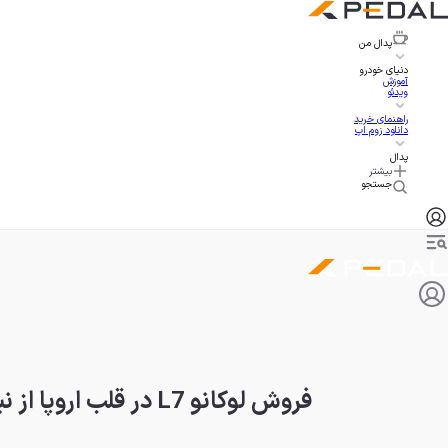
پدال
من
دنیای خودرو
آموزش
ویدئو
راهنمای خرید
دانلود زوم اپ
پدال
بیشتر
جستجو
فروش لوکانو L7 در قلب اروپا از نیسان قشقایی سبقت گرفت!