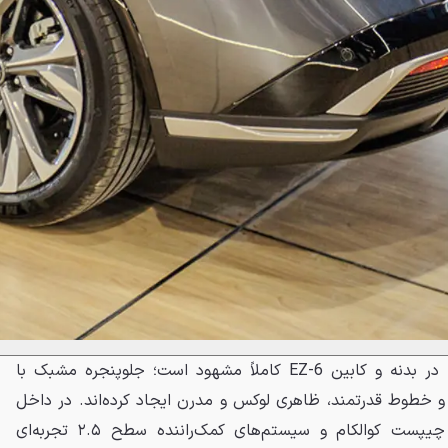
از نظر طراحی، زبان KODO مزدا در بدنه و کابین EZ-6 کاملاً مشهود است؛ جلوپنجره مشبک با
 و خطوط قدرتمند، ظاهری لوکس و مدرن ایجاد کرده‌اند. در داخل
کابین نیز نمایشگرهای بزرگ با چیپست کوالکام و سیستم‌های کمک‌راننده سطح ۲.۵ تجربه‌ای