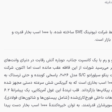
شورلت سیلورادو ینکو S/C که توسط شرکت تیونینگ SVE ساخته شده، با ۱۰۰۰ اسب بخار قدرت و
ازار است.
بو و رم با یک کانسپت جذاب، دوباره آتش رقابت در دنیای وانت‌های
 نظر می‌رسید شورلت از این قافله عقب مانده است اما اکنون، شرکت
تیونینگ SVR با رونمایی از شورلت ینکو سیلورادو S/C مدل ۲۰۲۶، پاسخی کوبنده و حتی ترسناک به
رقبا داده است. این یک هیولای ۱۰۰۰ اسب بخاری است که به گیربکس شش سرعته دستی مجهز شده
تا لذت رانندگی خالص را به دنیای پیکاپ‌ها بازگرداند. قلب تپندهٔ این غول آمریکایی، یک پیشرانهٔ ۶.۲
با قطعات داخلی فورج‌کاری‌شده (شامل پیستون‌ها و شاتون‌های فولادی)،
سرسیلندرهای تقویت‌شده و یک سوپرشارژر قدرتمند، به توان خیره‌کنندهٔ ۱۰۰۰ اسب بخار دست پیدا