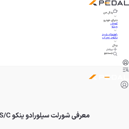
پدال
من
دنیای خودرو
آموزش
ویدئو
راهنمای خرید
دانلود زوم اپ
پدال
بیشتر
جستجو
معرفی شورلت سیلورادو ینکو S/C، پیکاپ اسپرت با ۱۰۰۰ اسب بخار!