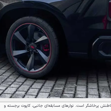
هٔ باطنش پرخاشگر است. نوارهای مسابقه‌ای جانبی، کاپوت برجسته و